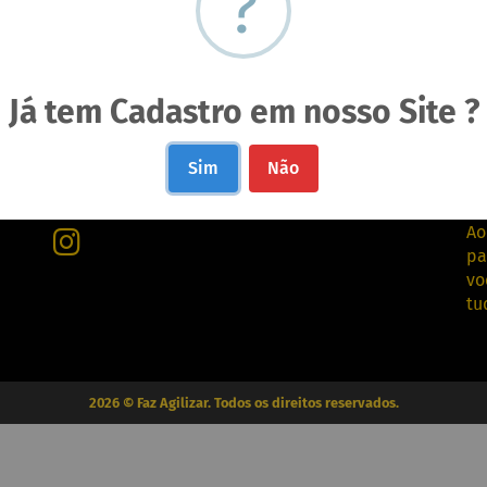
?
Já tem Cadastro em nosso Site ?
Sim
Não
Redes Sociais
A
Ao
pa
vo
tu
2026 © Faz Agilizar. Todos os direitos reservados.