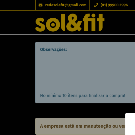
redesolefit@gmail.com
(81) 99900-1996
Observações:
No mínimo 10 itens para finalizar a compra!
A empresa está em manutenção ou vendas 